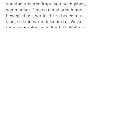
spontan unseren Impulsen nachgeben,
wenn unser Denken einfallsreich und
beweglich ist, wir leicht zu begeistern
sind, so sind wir in besonderer Weise
mit diesem Prinzip in Kontakt. Wollten
wir in unserer Vorstellung eine Richtung
damit verbinden, so wäre dies die
Richtung nach oben.
Da diese drei Prinzipien ein
zusammenwirkendes System bilden hat
die Veränderung (Minderung oder
Mehrung) eines einzelnen immer
Auswirkungen auf die beiden anderen.
Alle Einflüsse von außen (Klima,
Jahreszeit, Lebensalter, Ernährung,
Verhalten und damit auch Yogapraxis(!),
Umgebung etc.) wirken mehr oder
weniger spezifisch (stärkend oder
schwächend) auf einzelne der drei
Kräfte, weshalb sie sich stets in einem
fließenden, veränderlichen
Gleichgewicht befinden. Dieses wird